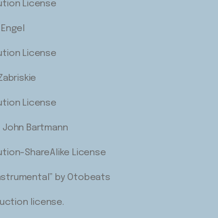
ution License
 Engel
ution License
Zabriskie
ution License
y John Bartmann
ution-ShareAlike License
nstrumental” by Otobeats
ction license.