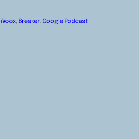
iVoox
,
Breaker
,
Google Podcast