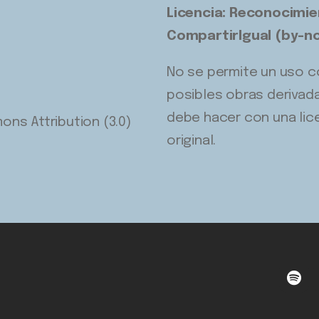
Licencia: Reconocimie
CompartirIgual (by-n
No se permite un uso com
posibles obras derivada
debe hacer con una licen
ns Attribution (3.0)
original.