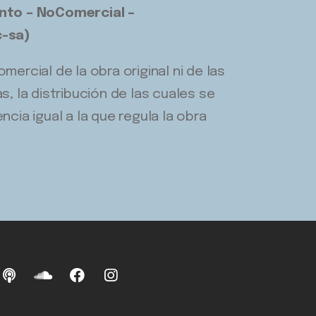
nto – NoComercial –
c-sa)
ercial de la obra original ni de las
s, la distribución de las cuales se
cia igual a la que regula la obra