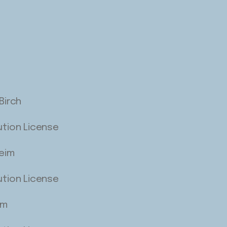
Birch
ution License
heim
ution License
im