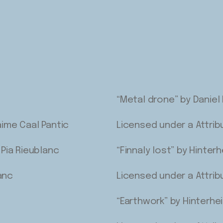
“Metal drone” by Daniel 
aime Caal Pantic
Licensed under a Attrib
-Pia Rieublanc
“Finnaly lost” by Hinter
anc
Licensed under a Attrib
“Earthwork” by Hinterhe