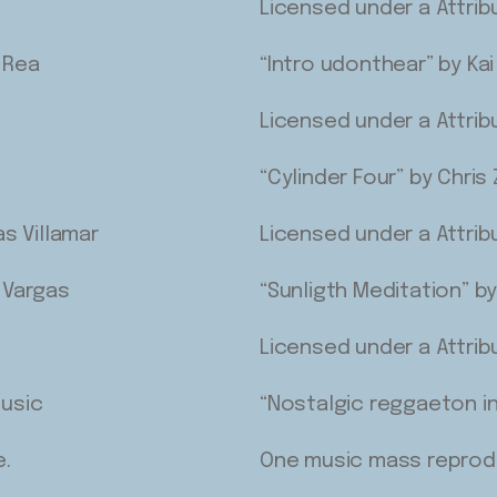
Licensed under a Attrib
a Rea
“Intro udonthear” by Kai
Licensed under a Attrib
“Cylinder Four” by Chris 
s Villamar
Licensed under a Attrib
 Vargas
“Sunligth Meditation” b
Licensed under a Attrib
usic
“Nostalgic reggaeton i
e.
One music mass reprodu